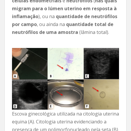
células endometriais
e
neutrófilos
(
nas quais
migram para o lúmen uterino em resposta à
inflamação
), ou na
quantidade de neutrófilos
por campo
, ou ainda na
quantidade total de
neutrófilos de uma amostra
(lâmina total).
Escova ginecológica utilizada na citologia uterina
equina (A). Citologia uterina evidenciando a
presença de um polimorfonucleado pela seta (B)