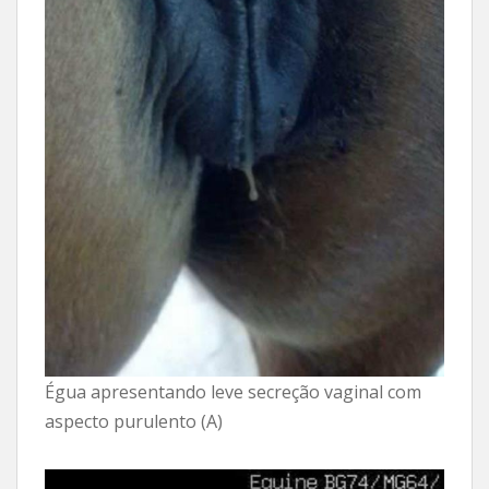
Égua apresentando leve secreção vaginal com
aspecto purulento (A)