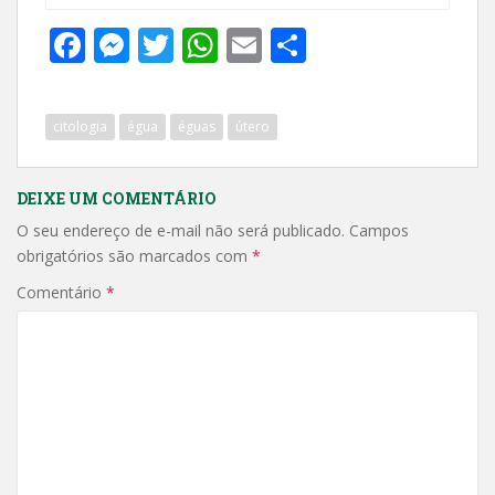
F
M
T
W
E
S
ac
e
w
h
m
h
e
ss
itt
at
ai
ar
citologia
égua
éguas
útero
b
e
er
s
l
e
o
n
A
DEIXE UM COMENTÁRIO
o
g
p
O seu endereço de e-mail não será publicado.
Campos
k
er
p
obrigatórios são marcados com
*
Comentário
*