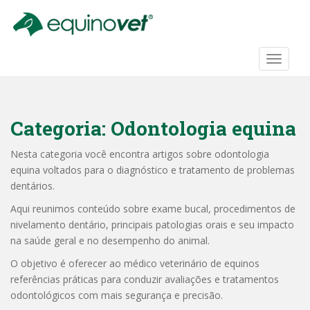
S
k
i
p
TOGGLE
t
o
m
a
Categoria:
Odontologia equina
i
n
Nesta categoria você encontra artigos sobre odontologia
c
equina voltados para o diagnóstico e tratamento de problemas
o
dentários.
n
Aqui reunimos conteúdo sobre exame bucal, procedimentos de
t
nivelamento dentário, principais patologias orais e seu impacto
e
na saúde geral e no desempenho do animal.
n
t
O objetivo é oferecer ao médico veterinário de equinos
referências práticas para conduzir avaliações e tratamentos
odontológicos com mais segurança e precisão.